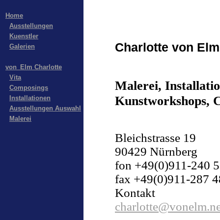
Home
Ausstellungen
Kuenstler
Charlotte von Elm
Galerien
von_Elm Charlotte
Vita
Malerei, Installatio
Composings
Kunstworkshops, 
Installationen
Ausstellungen Auswahl
Malerei
Bleichstrasse 19
90429 Nürnberg
fon +49(0)911-240 5
fax +49(0)911-287 4
Kontakt
charlotte@vonelm.ne