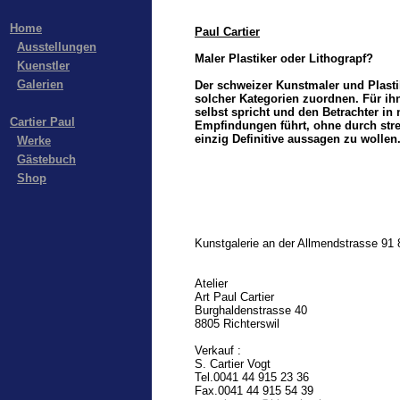
Home
Paul Cartier
Ausstellungen
Maler Plastiker oder Lithograpf?
Kuenstler
Galerien
Der schweizer Kunstmaler und Plasti
solcher Kategorien zuordnen. Für ih
selbst spricht und den Betrachter i
Cartier Paul
Empfindungen führt, ohne durch str
einzig Definitive aussagen zu wollen
Werke
Gästebuch
Shop
Kunstgalerie an der Allmendstrasse 91 
Atelier
Art Paul Cartier
Burghaldenstrasse 40
8805 Richterswil
Verkauf :
S. Cartier Vogt
Tel.0041 44 915 23 36
Fax.0041 44 915 54 39