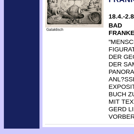
18.4.-2.
BAD
Galaktisch
FRANK
"MENSC
FIGURA
DER GE
DER SA
PANOR
ANL?SS
EXPOSIT
BUCH Z
MIT TE
GERD L
VORBER