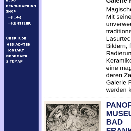
Galerie 
Magisch
Mit sein
unverwec
tradition
Lasurtec
Bildern, 
Radieru
Keramike
eine mag
deren Za
Galerie R
werden 
PANO
MUSE
BAD
FRAN