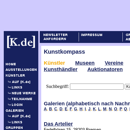
Kunstkompass
Künstler
Museen
Vereine
Kunsthändler
Auktionatoren
Suchbegriff:
Galerien (alphabetisch nach Nach
A
,
B
,
C
,
D
,
E
,
F
,
G
,
H
,
I
,
J
,
K
,
L
,
M
,
N
,
O
,
P
,
Q
,
Das Artelier
Fedelhören 15, 28203 Bremen