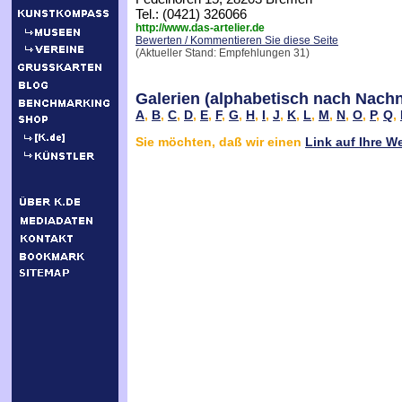
Tel.: (0421) 326066
http://www.das-artelier.de
Bewerten / Kommentieren Sie diese Seite
(Aktueller Stand: Empfehlungen 31)
Galerien (alphabetisch nach Nach
A
,
B
,
C
,
D
,
E
,
F
,
G
,
H
,
I
,
J
,
K
,
L
,
M
,
N
,
O
,
P
,
Q
,
Sie möchten, daß wir einen
Link auf Ihre W