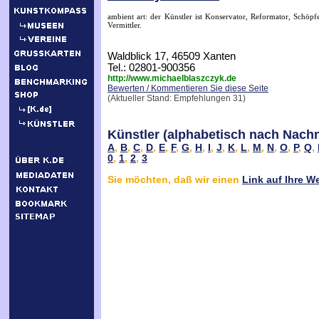
ambient art: der Künstler ist Konservator, Reformator, Schöpfe
Vermittler.
Waldblick 17, 46509 Xanten
Tel.: 02801-900356
http://www.michaelblaszczyk.de
Bewerten / Kommentieren Sie diese Seite
(Aktueller Stand: Empfehlungen 31)
Künstler (alphabetisch nach Nach
A
,
B
,
C
,
D
,
E
,
F
,
G
,
H
,
I
,
J
,
K
,
L
,
M
,
N
,
O
,
P
,
Q
,
0
,
1
,
2
,
3
Sie möchten, daß wir einen
Link auf Ihre W