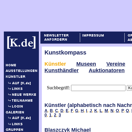
Kunstkompass
Künstler
Museen
Vereine
Kunsthändler
Auktionatoren
Suchbegriff:
Künstler (alphabetisch nach Nach
A
,
B
,
C
,
D
,
E
,
F
,
G
,
H
,
I
,
J
,
K
,
L
,
M
,
N
,
O
,
P
,
Q
,
0
,
1
,
2
,
3
Blaszczyk Michael