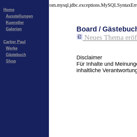
Connect nicht möglich com.mysql.jdbc.exceptions.MySQLSyntaxErrorE
Home
Ausstellungen
Kuenstler
Board / Gästebuc
Galerien
Neues Thema eröff
Cartier Paul
Werke
Gästebuch
Disclaimer
Shop
Für Inhalte und Meinung
inhaltliche Verantwortu