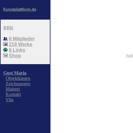
Kunstplattform.de
BBK
6 Mitglieder
219 Werke
6 Links
Shop
mar
Gust Maria
Objektkästen
Zeichnungen
Malerei
Kontakt
Vita