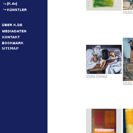
Victo
Victor Hagea
Victo