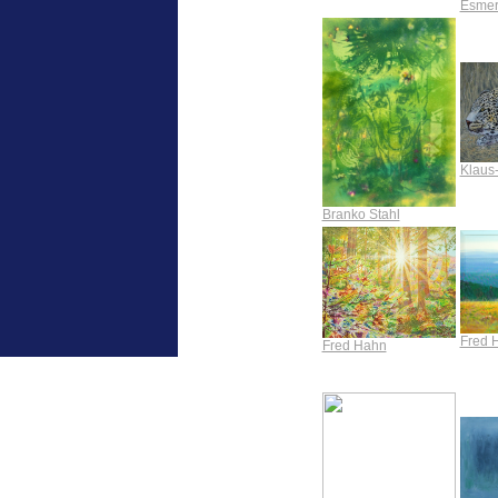
Esmer
Klaus-
Branko Stahl
Fred 
Fred Hahn