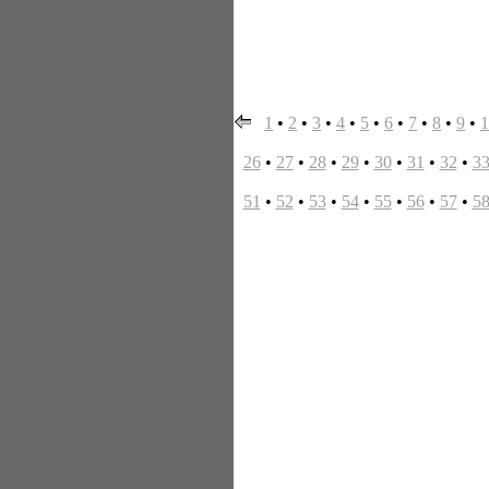
1
•
2
•
3
•
4
•
5
•
6
•
7
•
8
•
9
•
1
26
•
27
•
28
•
29
•
30
•
31
•
32
•
3
51
•
52
•
53
•
54
•
55
•
56
•
57
•
5