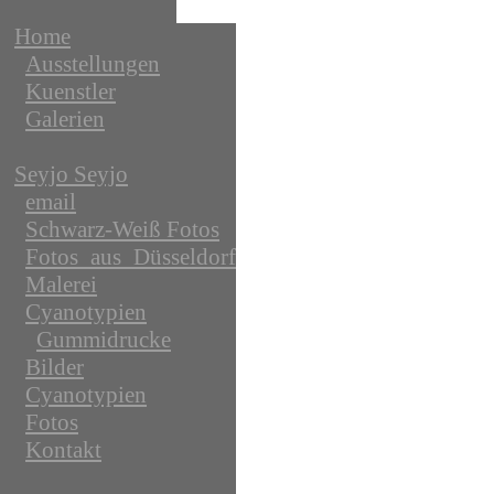
Home
Ausstellungen
Kuenstler
Galerien
Seyjo Seyjo
email
Schwarz-Weiß Fotos
Fotos_aus_Düsseldorf
Malerei
Cyanotypien
Gummidrucke
Bilder
Cyanotypien
Fotos
Kontakt