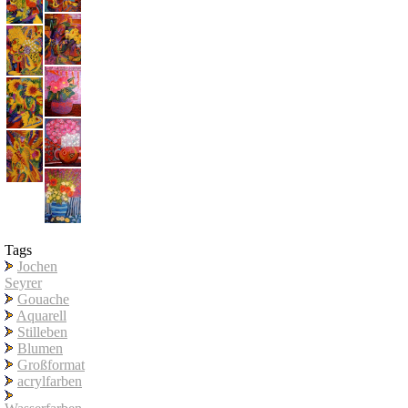
Tags
Jochen
Seyrer
Gouache
Aquarell
Stilleben
Blumen
Großformat
acrylfarben