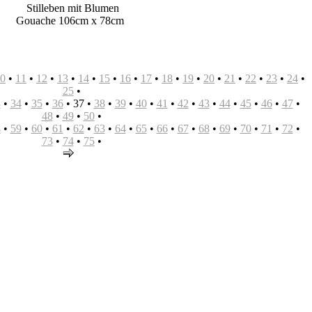
Stilleben mit Blumen
Gouache 106cm x 78cm
0
•
11
•
12
•
13
•
14
•
15
•
16
•
17
•
18
•
19
•
20
•
21
•
22
•
23
•
24
•
25
•
3
•
34
•
35
•
36
•
37
•
38
•
39
•
40
•
41
•
42
•
43
•
44
•
45
•
46
•
47
•
48
•
49
•
50
•
8
•
59
•
60
•
61
•
62
•
63
•
64
•
65
•
66
•
67
•
68
•
69
•
70
•
71
•
72
•
73
•
74
•
75
•