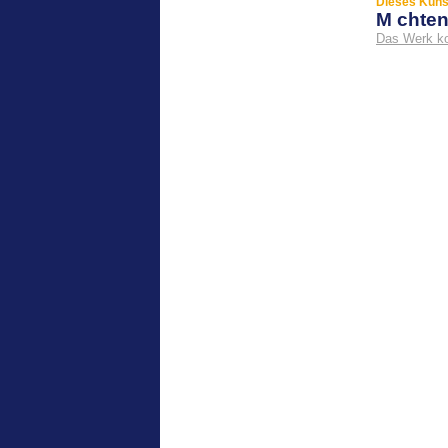
Dieses Kunst
M chte
Das Werk k