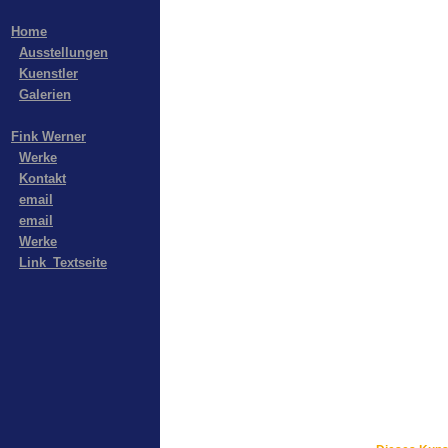
Home
Ausstellungen
Kuenstler
Galerien
Fink Werner
Werke
Kontakt
email
email
Werke
Link_Textseite