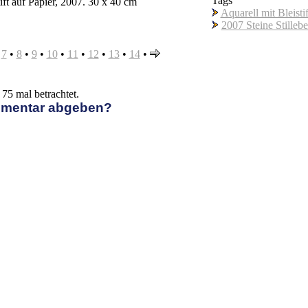
Tags
tift auf Papier, 2007. 30 x 40 cm
Aquarell mit Bleistif
2007 Steine Stilleb
•
7
•
8
•
9
•
10
•
11
•
12
•
13
•
14
•
75 mal betrachtet.
mmentar abgeben?