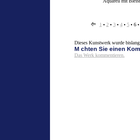
Aquarell mit Bleis
1
•
2
•
3
•
4
•
5
•
6
Dieses Kunstwerk wurde bislang 
M chten Sie einen Ko
Das Werk kommentieren.