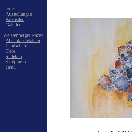
Home
Ausstellungen
Kuenstler
Galerien
Weissenberger Rachel
Abstrakte_Malerei
Landschaften
Tiere
Stilleben
Skulpturen
email