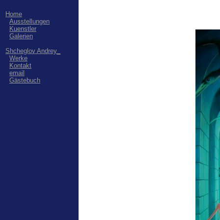
Home
Ausstellungen
Kuenstler
Galerien
Shcheglov Andrey_
Werke
Kontakt
email
Gästebuch