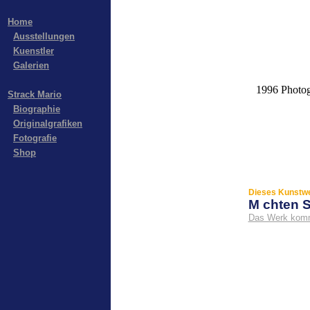
Home
Ausstellungen
Kuenstler
Galerien
1996 Photogr
Strack Mario
Biographie
Originalgrafiken
Fotografie
Shop
Dieses Kunstwe
M chten 
Das Werk komm