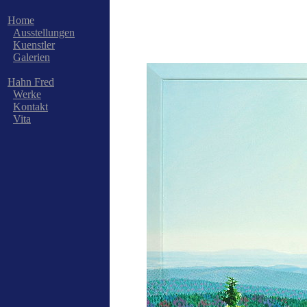
Home
Ausstellungen
Kuenstler
Galerien
Hahn Fred
Werke
Kontakt
Vita