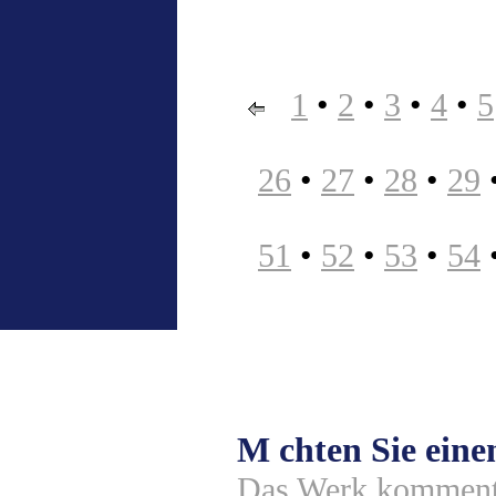
1
•
2
•
3
•
4
•
5
26
•
27
•
28
•
29
51
•
52
•
53
•
54
M chten Sie ein
Das Werk komment