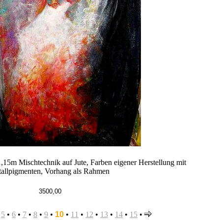
1,15m Mischtechnik auf Jute, Farben eigener Herstellung mit
allpigmenten, Vorhang als Rahmen
3500,00
•
5
•
6
•
7
•
8
•
9
•
10
•
11
•
12
•
13
•
14
•
15
•