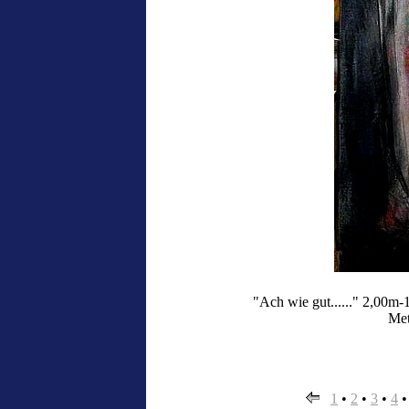
"Ach wie gut......" 2,00m-
Met
1
•
2
•
3
•
4