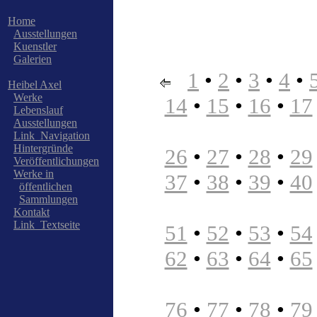
Home
Ausstellungen
Kuenstler
Galerien
1
•
2
•
3
•
4
•
Heibel Axel
Werke
14
•
15
•
16
•
17
Lebenslauf
Ausstellungen
Link_Navigation
Hintergründe
26
•
27
•
28
•
29
Veröffentlichungen
Werke in
37
•
38
•
39
•
40
öffentlichen
Sammlungen
Kontakt
Link_Textseite
51
•
52
•
53
•
54
62
•
63
•
64
•
65
76
•
77
•
78
•
79