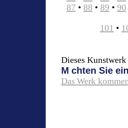
87
•
88
•
89
•
90
101
•
1
Dieses Kunstwerk 
M chten Sie e
Das Werk komment