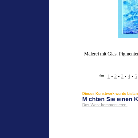
Malerei mit Glas, Pigment
1
•
2
•
3
•
4
•
5
Dieses Kunstwerk wurde bislang
M chten Sie einen
Das Werk kommentieren.