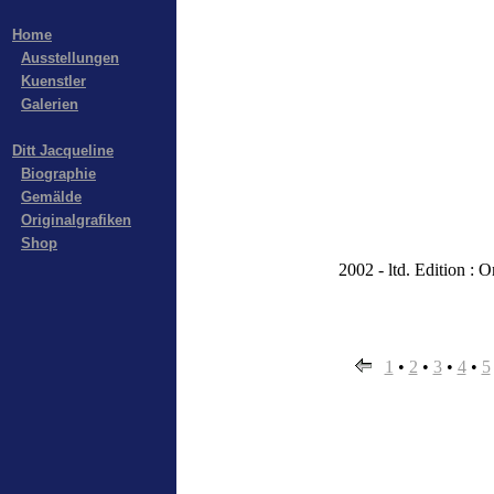
Home
Ausstellungen
Kuenstler
Galerien
Ditt Jacqueline
Biographie
Gemälde
Originalgrafiken
Shop
2002 - ltd. Edition : O
1
•
2
•
3
•
4
•
5