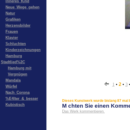
Inneres_Kind
Neue_Wege_gehen
Natur
Grafiken
Herzensbilder
Frauen
Klavier
Schluchten
Kinderzeichnungen
Hamburg
Stadtlied%2C
Hamburg mit
Vergnügen
Mandala
1
•
2
•
3
Würfel
Nach_Corona
%E4lter_&_besser
Dieses Kunstwerk wurde bislang 87 mal b
Kubistisch
M chten Sie einen Komm
Das Werk kommentieren.