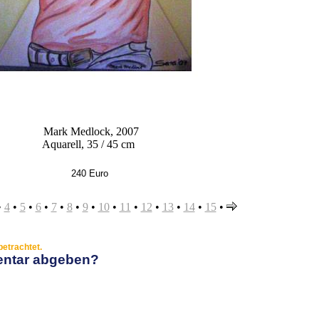
Mark Medlock, 2007
Aquarell, 35 / 45 cm
240 Euro
•
4
•
5
•
6
•
7
•
8
•
9
•
10
•
11
•
12
•
13
•
14
•
15
•
etrachtet.
entar abgeben?