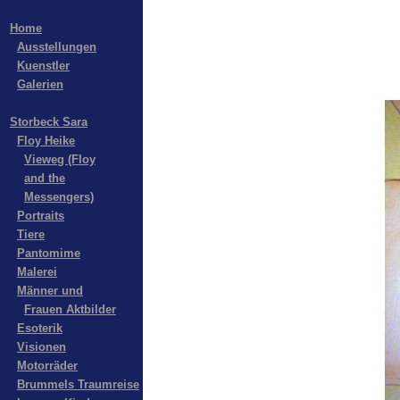
Home
Ausstellungen
Kuenstler
Galerien
Storbeck Sara
Floy Heike
Vieweg (Floy
and the
Messengers)
Portraits
Tiere
Pantomime
Malerei
Männer und
Frauen Aktbilder
Esoterik
Visionen
Motorräder
Brummels Traumreise