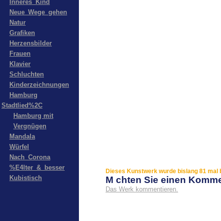
Inneres_Kind
Neue_Wege_gehen
Natur
Grafiken
Herzensbilder
Frauen
Klavier
Schluchten
Kinderzeichnungen
Hamburg
Stadtlied%2C
Hamburg mit
Vergnügen
Mandala
Würfel
Nach_Corona
%E4lter_&_besser
Dieses Kunstwerk wurde bislang 81 mal b
Kubistisch
M chten Sie einen Komm
Das Werk kommentieren.