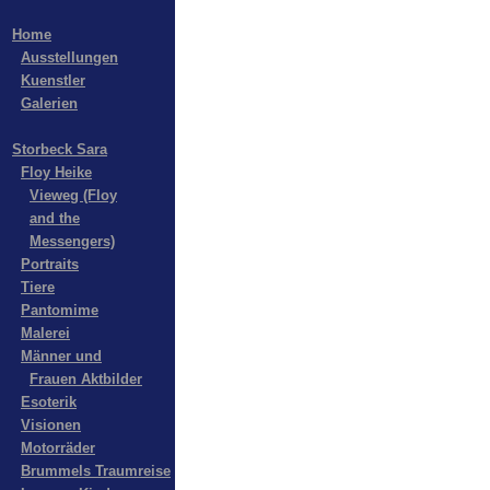
Home
Ausstellungen
Kuenstler
Galerien
Storbeck Sara
Floy Heike
Vieweg (Floy
and the
Messengers)
Portraits
Tiere
Pantomime
Malerei
Männer und
Frauen Aktbilder
Esoterik
Visionen
Motorräder
Brummels Traumreise