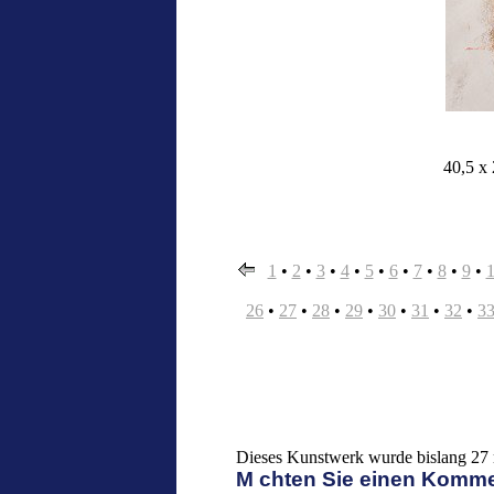
40,5 x 
1
•
2
•
3
•
4
•
5
•
6
•
7
•
8
•
9
•
26
•
27
•
28
•
29
•
30
•
31
•
32
•
3
Dieses Kunstwerk wurde bislang 27 m
M chten Sie einen Komm