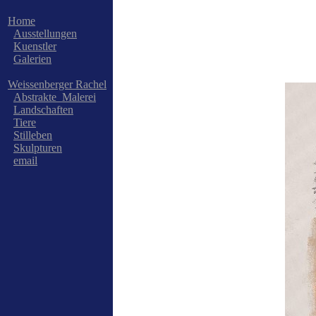
Home
Ausstellungen
Kuenstler
Galerien
Weissenberger Rachel
Abstrakte_Malerei
Landschaften
Tiere
Stilleben
Skulpturen
email