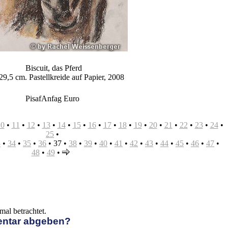
Biscuit, das Pferd
29,5 cm. Pastellkreide auf Papier, 2008
PisafAnfag Euro
10
•
11
•
12
•
13
•
14
•
15
•
16
•
17
•
18
•
19
•
20
•
21
•
22
•
23
•
24
•
25
•
3
•
34
•
35
•
36
•
37
•
38
•
39
•
40
•
41
•
42
•
43
•
44
•
45
•
46
•
47
•
48
•
49
•
al betrachtet.
entar abgeben?