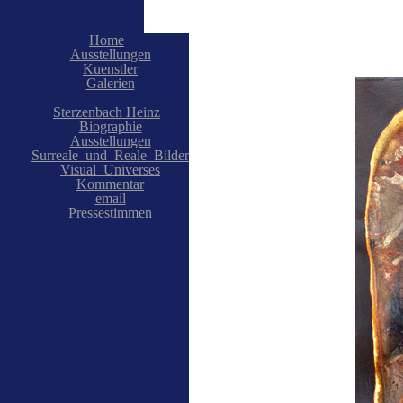
Home
Ausstellungen
Kuenstler
Galerien
Sterzenbach Heinz
Biographie
Ausstellungen
Surreale_und_Reale_Bilder
Visual_Universes
Kommentar
email
Pressestimmen