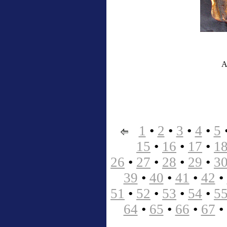
A
1
•
2
•
3
•
4
•
5
15
•
16
•
17
•
1
26
•
27
•
28
•
29
•
3
39
•
40
•
41
•
42
•
51
•
52
•
53
•
54
•
5
64
•
65
•
66
•
67
•