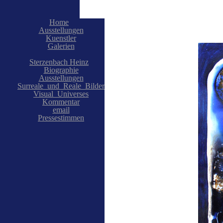
Home
Ausstellungen
Kuenstler
Galerien
Sterzenbach Heinz
Biographie
Ausstellungen
Surreale_und_Reale_Bilder
Visual_Universes
Kommentar
email
Pressestimmen