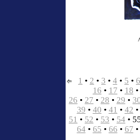
A
1
•
2
•
3
•
4
•
5
•
16
•
17
•
18
26
•
27
•
28
•
29
•
3
39
•
40
•
41
•
42
51
•
52
•
53
•
54
•
5
64
•
65
•
66
•
67