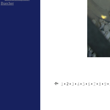
Buecher
1
•
2
•
3
•
4
•
5
•
6
•
7
•
8
•
9
•