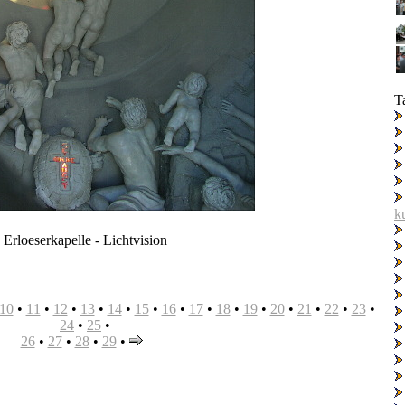
T
k
Erloeserkapelle - Lichtvision
10
•
11
•
12
•
13
•
14
•
15
•
16
•
17
•
18
•
19
•
20
•
21
•
22
•
23
•
24
•
25
•
26
•
27
•
28
•
29
•