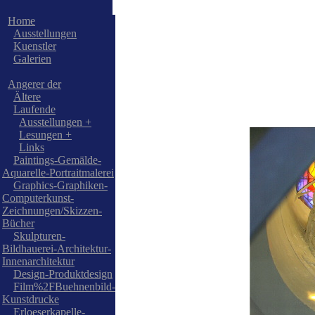
Home
Ausstellungen
Kuenstler
Galerien
Angerer der
Ältere
Laufende
Ausstellungen +
Lesungen +
Links
Paintings-Gemälde-
Aquarelle-Portraitmalerei
Graphics-Graphiken-
Computerkunst-
Zeichnungen/Skizzen-
Bücher
Skulpturen-
Bildhauerei-Architektur-
Innenarchitektur
Design-Produktdesign
Film%2FBuehnenbild-
Kunstdrucke
Erloeserkapelle-