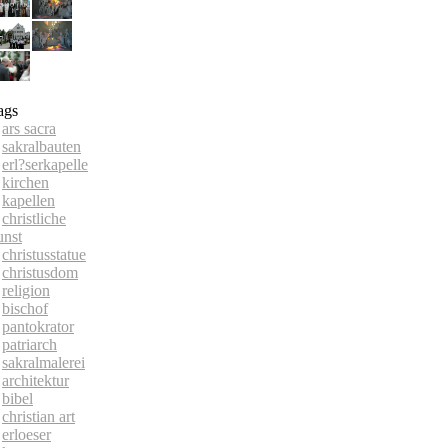
ags
ars sacra
sakralbauten
erl?serkapelle
kirchen
kapellen
christliche
unst
christusstatue
christusdom
religion
bischof
pantokrator
patriarch
sakralmalerei
architektur
bibel
christian art
erloeser