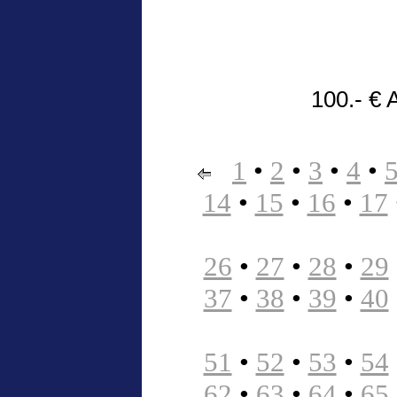
100.- € 
1
•
2
•
3
•
4
•
14
•
15
•
16
•
17
26
•
27
•
28
•
29
37
•
38
•
39
•
40
51
•
52
•
53
•
54
62
•
63
•
64
•
65