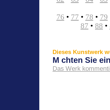
76
•
77
•
78
•
79
87
•
88
•
Dieses Kunstwerk wu
M chten Sie e
Das Werk kommenti