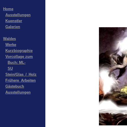
Home
Ausstellungen
Kuenstler
Galerien
Waldes
Werke
Kurzbiographie
Vorcollage zum
Buch: ML-
SU
Stein/Glas_/_Holz
Frühere_Arbeiten
Gästebuch
Ausstellungen