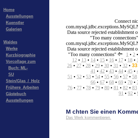
Home
Ausstellungen
Connect nic
Kuenstler
com.mysql.jdbc.exceptions.MySQLN
Galerien
Data source rejected establishment o
"Too many connections"
Waldes
com.mysql.jdbc.exceptions.MySQLN
Werke
Data source rejected establishment o
"Too many connections"
1
•
2
Kurzbiographie
12
•
13
•
14
•
15
•
16
•
17
•
18
•
Vorcollage zum
26
•
27
•
28
•
29
•
30
•
31
•
32
•
33
Buch: ML-
41
•
42
•
43
•
44
•
45
•
SU
51
•
52
•
53
•
54
•
55
•
56
•
57
•
58
Stein/Glas_/_Holz
66
•
67
•
68
•
69
•
70
•
Frühere_Arbeiten
76
•
77
•
78
•
79
•
80
•
81
•
82
•
83
91
•
92
•
Gästebuch
Ausstellungen
M chten Sie einen Komm
Das Werk kommentieren.