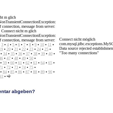
ht m glich
onTransientConnectionException:
f connection, message from server:
 Connect nicht m glich
onTransientConnectionException:
Connect nicht möglich
f connection, message from server:
com.mysql.jdbc.exceptions.MyS
•
3
•
4
•
5
•
6
•
7
•
8
•
9
•
10
•
11
•
Data source rejected establishmen
19
•
20
•
21
•
22
•
23
•
24
•
25
•
"Too many connections"
•
34
•
35
•
36
•
37
•
38
•
39
•
40
•
46
•
47
•
48
•
49
•
50
•
•
59
•
60
•
61
•
62
•
63
•
64
•
65
•
71
•
72
•
73
•
74
•
75
•
•
84
•
85
•
86
•
87
•
88
•
89
•
90
•
93
•
entar abgeben?