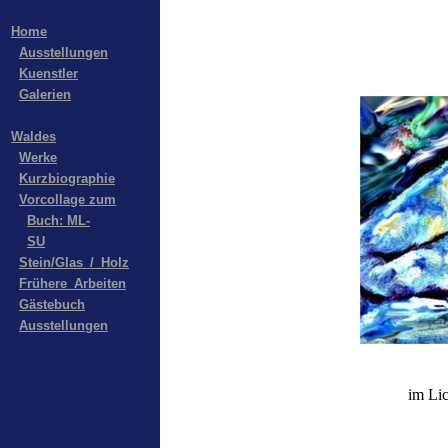
Home
Ausstellungen
Kuenstler
Galerien
Waldes
Werke
Kurzbiographie
Vorcollage zum
Buch: ML-
SU
Stein/Glas_/_Holz
Frühere_Arbeiten
Gästebuch
Ausstellungen
im Lic