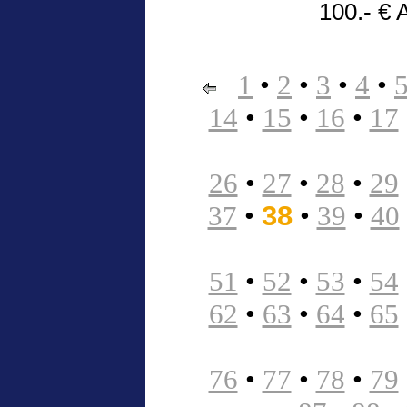
100.- € 
1
•
2
•
3
•
4
•
14
•
15
•
16
•
17
26
•
27
•
28
•
29
37
•
38
•
39
•
40
51
•
52
•
53
•
54
62
•
63
•
64
•
65
76
•
77
•
78
•
79