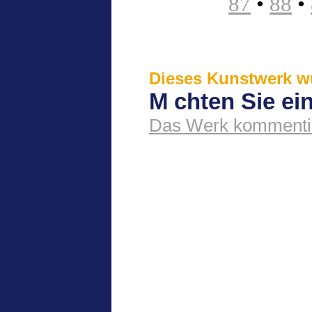
87
•
88
•
Dieses Kunstwerk wu
M chten Sie e
Das Werk kommenti