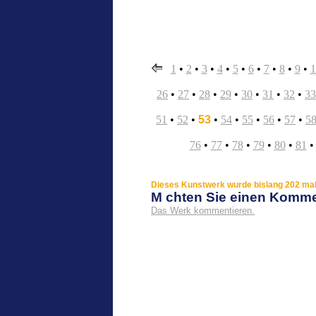
1
•
2
•
3
•
4
•
5
•
6
•
7
•
8
•
9
•
1
26
•
27
•
28
•
29
•
30
•
31
•
32
•
33
51
•
52
•
53
•
54
•
55
•
56
•
57
•
5
76
•
77
•
78
•
79
•
80
•
81
Dieses Kunstwerk wurde bislang 202 mal 
M chten Sie einen Komm
Das Werk kommentieren.