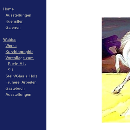
Home
Ausstellungen
Kuenstler
Galerien
Waldes
Werke
Kurzbiographie
Vorcollage zum
Buch: ML-
SU
Stein/Glas_/_Holz
Frühere_Arbeiten
Gästebuch
Ausstellungen