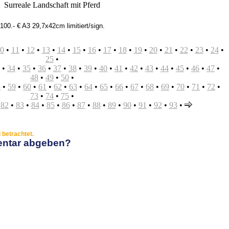
Surreale Landschaft mit Pferd
100.- € A3 29,7x42cm limitiert/sign.
0
•
11
•
12
•
13
•
14
•
15
•
16
•
17
•
18
•
19
•
20
•
21
•
22
•
23
•
24
•
25
•
•
34
•
35
•
36
•
37
•
38
•
39
•
40
•
41
•
42
•
43
•
44
•
45
•
46
•
47
•
48
•
49
•
50
•
8
•
59
•
60
•
61
•
62
•
63
•
64
•
65
•
66
•
67
•
68
•
69
•
70
•
71
•
72
•
73
•
74
•
75
•
•
82
•
83
•
84
•
85
•
86
•
87
•
88
•
89
•
90
•
91
•
92
•
93
•
betrachtet.
entar abgeben?