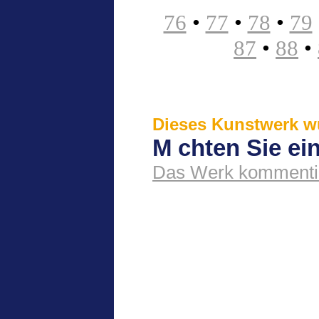
76
•
77
•
78
•
79
87
•
88
•
Dieses Kunstwerk wu
M chten Sie e
Das Werk kommenti