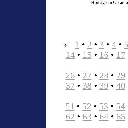
Homage an Gerardo 
1
•
2
•
3
•
4
•
14
•
15
•
16
•
17
26
•
27
•
28
•
29
37
•
38
•
39
•
40
51
•
52
•
53
•
54
62
•
63
•
64
•
65