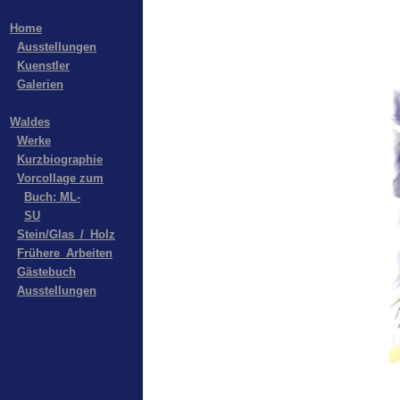
Home
Ausstellungen
Kuenstler
Galerien
Waldes
Werke
Kurzbiographie
Vorcollage zum
Buch: ML-
SU
Stein/Glas_/_Holz
Frühere_Arbeiten
Gästebuch
Ausstellungen