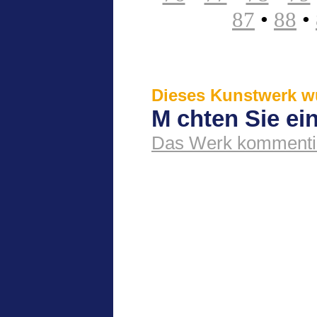
87
•
88
•
Dieses Kunstwerk wu
M chten Sie e
Das Werk kommenti