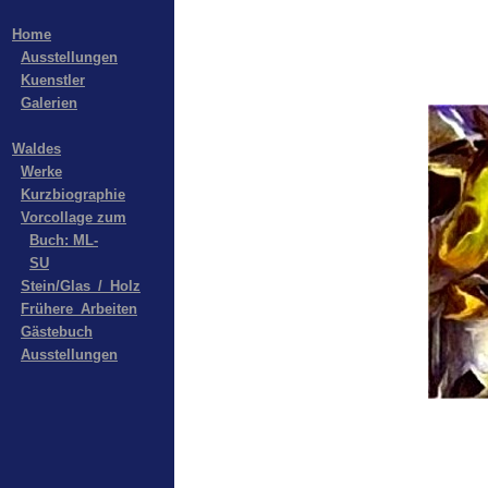
Home
Ausstellungen
Kuenstler
Galerien
Waldes
Werke
Kurzbiographie
Vorcollage zum
Buch: ML-
SU
Stein/Glas_/_Holz
Frühere_Arbeiten
Gästebuch
Ausstellungen