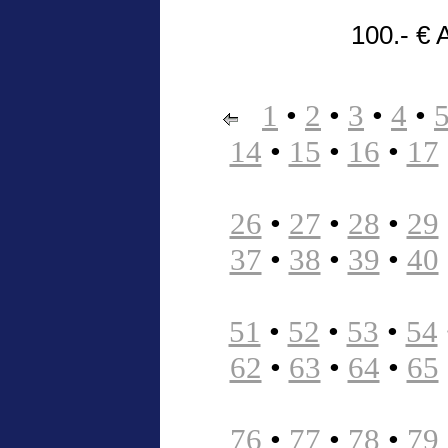
100.- € 
1
•
2
•
3
•
4
•
14
•
15
•
16
•
17
26
•
27
•
28
•
29
37
•
38
•
39
•
40
51
•
52
•
53
•
54
62
•
63
•
64
•
65
76
•
77
•
78
•
79