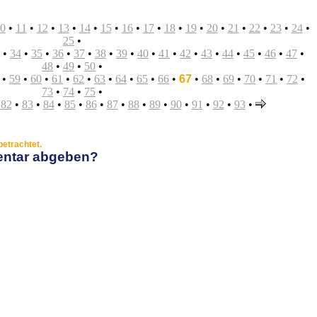
0
•
11
•
12
•
13
•
14
•
15
•
16
•
17
•
18
•
19
•
20
•
21
•
22
•
23
•
24
•
25
•
•
34
•
35
•
36
•
37
•
38
•
39
•
40
•
41
•
42
•
43
•
44
•
45
•
46
•
47
•
48
•
49
•
50
•
•
59
•
60
•
61
•
62
•
63
•
64
•
65
•
66
•
67
•
68
•
69
•
70
•
71
•
72
•
73
•
74
•
75
•
•
82
•
83
•
84
•
85
•
86
•
87
•
88
•
89
•
90
•
91
•
92
•
93
•
etrachtet.
entar abgeben?