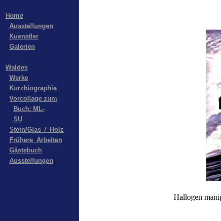
Home
Ausstellungen
Kuenstler
Galerien
Waldes
Werke
Kurzbiographie
Vorcollage zum
Buch: ML-
SU
Stein/Glas_/_Holz
Frühere_Arbeiten
Gästebuch
Ausstellungen
Hallogen manip