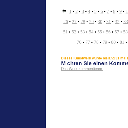
1
•
2
•
3
•
4
•
5
•
6
•
7
•
8
•
9
•
1
26
•
27
•
28
•
29
•
30
•
31
•
32
•
33
51
•
52
•
53
•
54
•
55
•
56
•
57
•
58
76
•
77
•
78
•
79
•
80
•
81
Dieses Kunstwerk wurde bislang 31 mal b
M chten Sie einen Komm
Das Werk kommentieren.