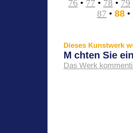
76
•
77
•
78
•
79
87
•
88
•
Dieses Kunstwerk wu
M chten Sie e
Das Werk kommenti