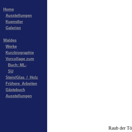
Home
Ausstellungen
Kuenstler
Galerien
Waldes
Werke
Kurzbiographie
Vorcollage zum
Buch: ML-
SU
Stein/Glas_/_Holz
Frühere_Arbeiten
Gästebuch
Ausstellungen
Raub der Tö