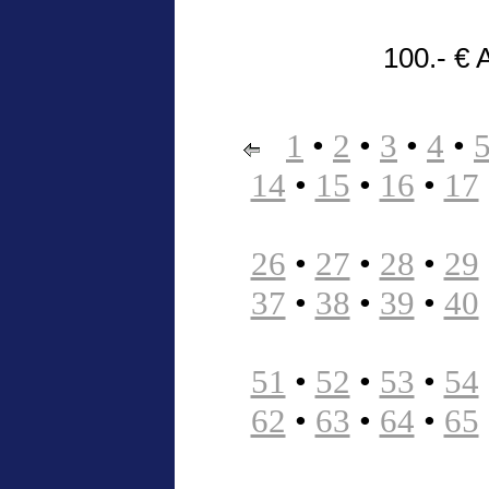
100.- € 
1
•
2
•
3
•
4
•
14
•
15
•
16
•
17
26
•
27
•
28
•
29
37
•
38
•
39
•
40
51
•
52
•
53
•
54
62
•
63
•
64
•
65