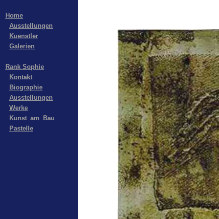
Home
Ausstellungen
Kuenstler
Galerien
Rank Sophie
Kontakt
Biographie
Ausstellungen
Werke
Kunst_am_Bau
Pastelle