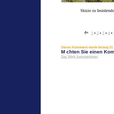
Skizze zu Insistien
1
•
2
•
3
•
4
•
Dieses Kunstwerk wurde bislang 31 
M chten Sie einen Ko
Das Werk kommentieren.