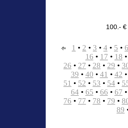
100.- €
1
•
2
•
3
•
4
•
5
•
16
•
17
•
18
26
•
27
•
28
•
29
•
3
39
•
40
•
41
•
42
51
•
52
•
53
•
54
•
5
64
•
65
•
66
•
67
76
•
77
•
78
•
79
•
8
89