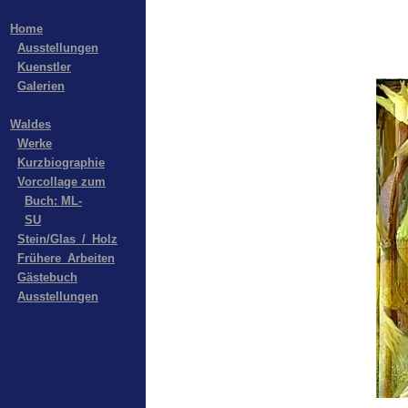
Home
Ausstellungen
Kuenstler
Galerien
Waldes
Werke
Kurzbiographie
Vorcollage zum
Buch: ML-
SU
Stein/Glas_/_Holz
Frühere_Arbeiten
Gästebuch
Ausstellungen