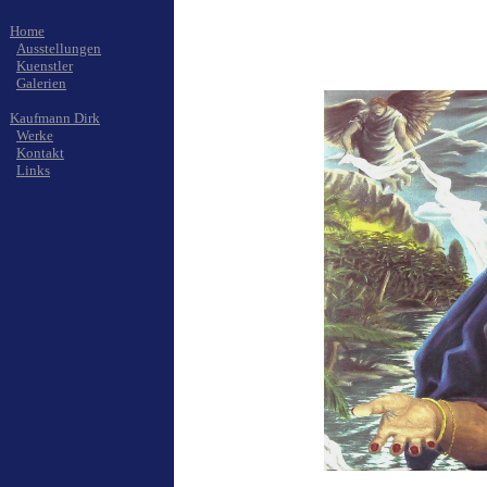
Home
Ausstellungen
Kuenstler
Galerien
Kaufmann Dirk
Werke
Kontakt
Links