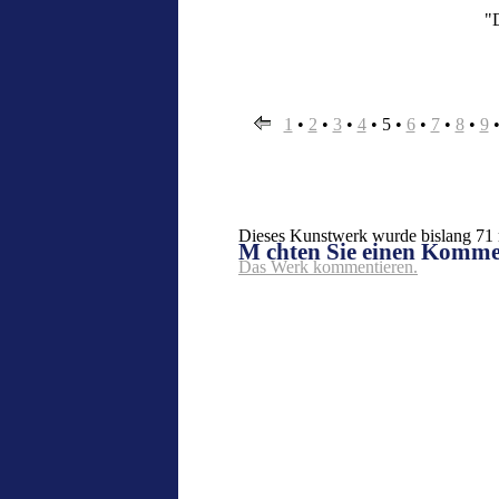
"D
1
•
2
•
3
•
4
•
5
•
6
•
7
•
8
•
9
Dieses Kunstwerk wurde bislang 71 m
M chten Sie einen Komm
Das Werk kommentieren.