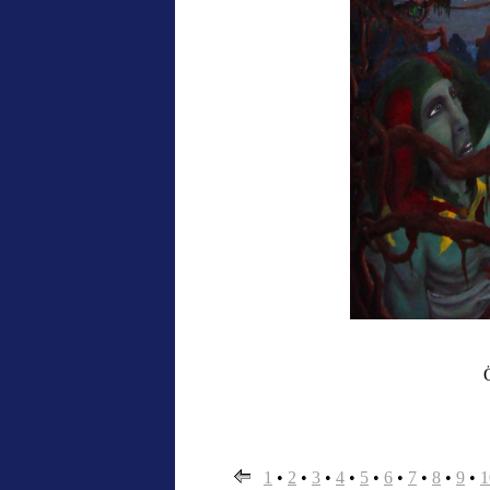
1
•
2
•
3
•
4
•
5
•
6
•
7
•
8
•
9
•
1