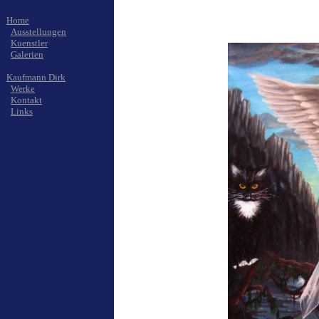
Home
Ausstellungen
Kuenstler
Galerien
Kaufmann Dirk
Werke
Kontakt
Links