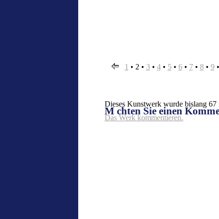
1
•
2
•
3
•
4
•
5
•
6
•
7
•
8
•
9
Dieses Kunstwerk wurde bislang 67 m
M chten Sie einen Komm
Das Werk kommentieren.