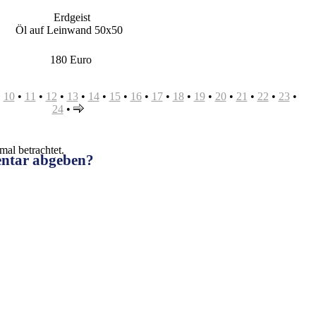
Erdgeist
Öl auf Leinwand 50x50
180 Euro
•
10
•
11
•
12
•
13
•
14
•
15
•
16
•
17
•
18
•
19
•
20
•
21
•
22
•
23
•
24
•
al betrachtet.
entar abgeben?