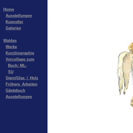
Home
Ausstellungen
Kuenstler
Galerien
Waldes
Werke
Kurzbiographie
Vorcollage zum
Buch: ML-
SU
Stein/Glas_/_Holz
Frühere_Arbeiten
Gästebuch
Ausstellungen