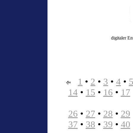
digitaler E
1
•
2
•
3
•
4
•
14
•
15
•
16
•
17
26
•
27
•
28
•
29
37
•
38
•
39
•
40