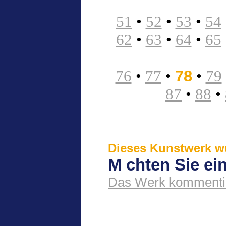
51
•
52
•
53
•
54
62
•
63
•
64
•
65
76
•
77
•
78
•
79
87
•
88
•
Dieses Kunstwerk wu
M chten Sie e
Das Werk kommenti