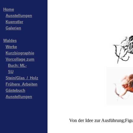
Home
Ausstellungen
Kuenstler
Galerien
Waldes
Werke
Kurzbiographie
Vorcollage zum
Buch: ML-
SU
Stein/Glas_/_Holz
Frühere_Arbeiten
Gästebuch
Ausstellungen
Von der Idee zur Ausführung;Figu