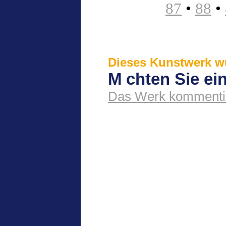
87
•
88
•
Dieses Kunstwerk wu
M chten Sie e
Das Werk kommenti