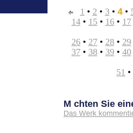
1
•
2
•
3
•
4
•
14
•
15
•
16
•
17
26
•
27
•
28
•
29
37
•
38
•
39
•
40
51
M chten Sie ei
Das Werk kommentie