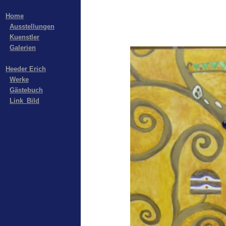
Home
Ausstellungen
Kuenstler
Galerien
Heeder Erich
Werke
Gästebuch
Link_Bild