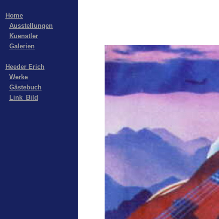
Home
Ausstellungen
Kuenstler
Galerien
Heeder Erich
Werke
Gästebuch
Link_Bild