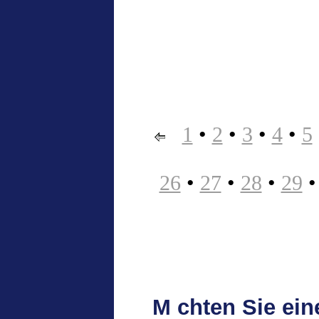
1
•
2
•
3
•
4
•
5
26
•
27
•
28
•
29
M chten Sie ei