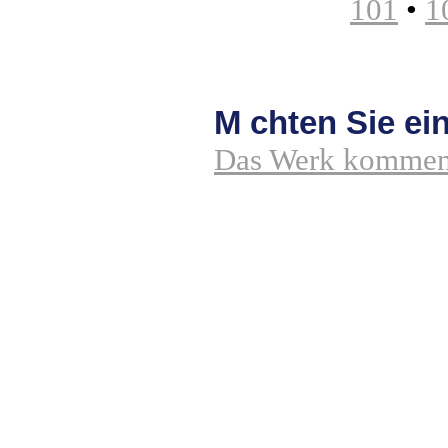
101
•
1
M chten Sie e
Das Werk komment