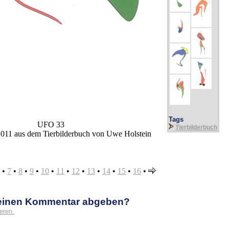
Tags
UFO 33
Tierbilderbuch
2011 aus dem Tierbilderbuch von Uwe Holstein
•
7
•
8
•
9
•
10
•
11
•
12
•
13
•
14
•
15
•
16
•
 einen Kommentar abgeben?
eren.