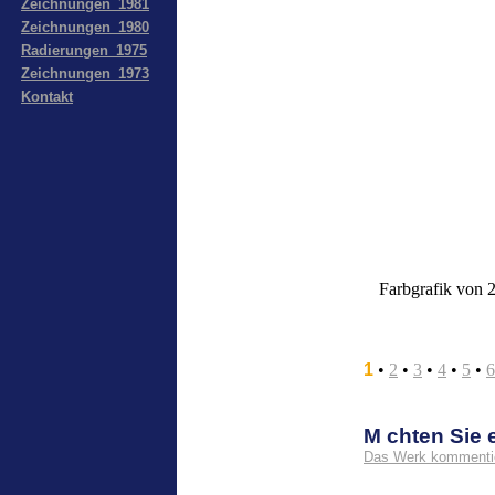
Zeichnungen_1981
Zeichnungen_1980
Radierungen_1975
Zeichnungen_1973
Kontakt
Farbgrafik von 
1
•
2
•
3
•
4
•
5
•
6
M chten Sie
Das Werk kommenti