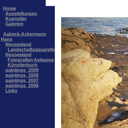
Home
Ausstellungen
Kuenstler
Galerien
Aabeck-Ackermann
Hans
Neuseeland
Landschaftsaquarelle
Neuseeland
Fotografien Aotearoa
Künstlerbuch
paintings_2009
paintings_2008
paintings_2007
paintings_2006
Links