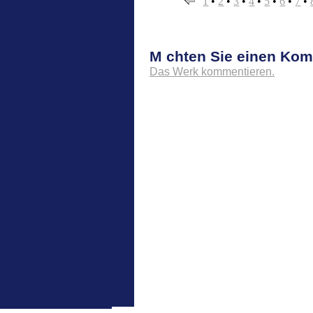
1
•
2
•
3
•
4
•
5
•
6
•
7
•
M chten Sie einen Ko
Das Werk kommentieren.