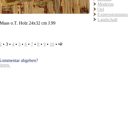
Moderne
Oel
Expressionismus
Landschaft
Maas o.T. Holz 24x32 cm J.99
2
•
3
•
4
•
5
•
6
•
7
•
8
•
9
•
10
•
 Kommentar abgeben?
eren.