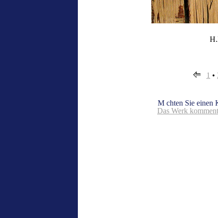
H.
1
•
M chten Sie einen
Das Werk kommenti