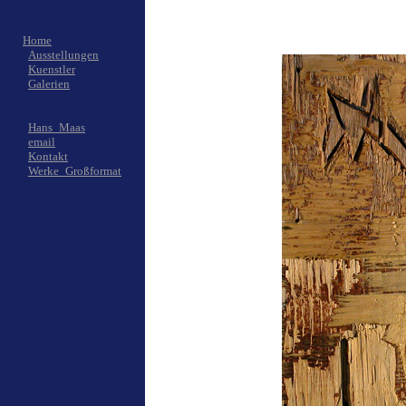
Home
Ausstellungen
Kuenstler
Galerien
Hans_Maas
email
Kontakt
Werke_Großformat