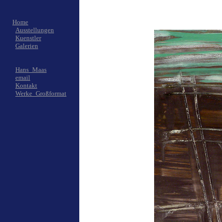
Home
Ausstellungen
Kuenstler
Galerien
Hans_Maas
email
Kontakt
Werke_Großformat