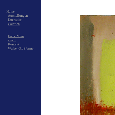
Home
Ausstellungen
Kuenstler
Galerien
Hans_Maas
email
Kontakt
Werke_Großformat