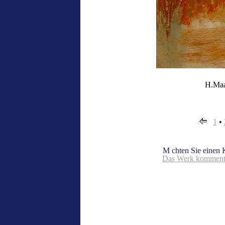
H.Maas
1
•
M chten Sie einen
Das Werk kommenti