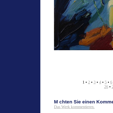
1
•
2
•
3
•
4
•
5
•
6
26
•
M chten Sie einen Komm
Das Werk kommentieren.