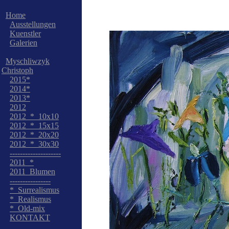
Home
Ausstellungen
Kuenstler
Galerien
Myschliwzyk
Christoph
2015*
2014*
2013*
2012
2012_*_10x10
2012_*_15x15
2012_*_20x20
2012_*_30x30
--------------------
2011_*
2011_Blumen
----------------
*_Surrealismus
*_Realismus
*_Old-mix
KONTAKT