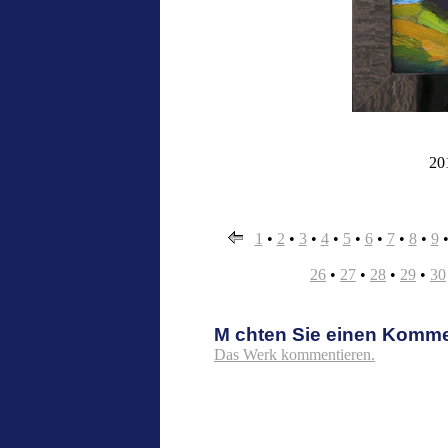
20
1
•
2
•
3
•
4
•
5
•
6
•
7
•
8
•
9
26
•
27
•
28
•
29
•
30
M chten Sie einen Komm
Das Werk kommentieren.