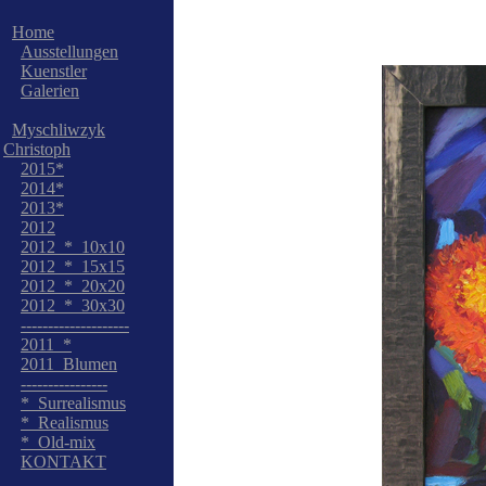
Home
Ausstellungen
Kuenstler
Galerien
Myschliwzyk
Christoph
2015*
2014*
2013*
2012
2012_*_10x10
2012_*_15x15
2012_*_20x20
2012_*_30x30
--------------------
2011_*
2011_Blumen
----------------
*_Surrealismus
*_Realismus
*_Old-mix
KONTAKT