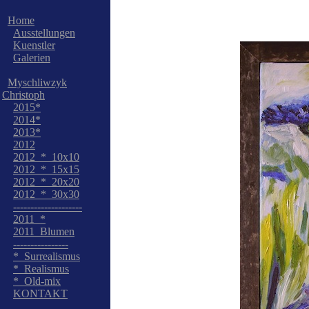
Home
Ausstellungen
Kuenstler
Galerien
Myschliwzyk
Christoph
2015*
2014*
2013*
2012
2012_*_10x10
2012_*_15x15
2012_*_20x20
2012_*_30x30
--------------------
2011_*
2011_Blumen
----------------
*_Surrealismus
*_Realismus
*_Old-mix
KONTAKT