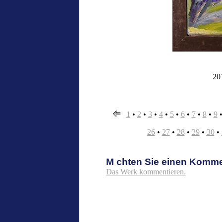
20
1
•
2
•
3
•
4
•
5
•
6
•
7
•
8
•
9
26
•
27
•
28
•
29
•
30
•
M chten Sie einen Komm
Das Werk kommentieren.